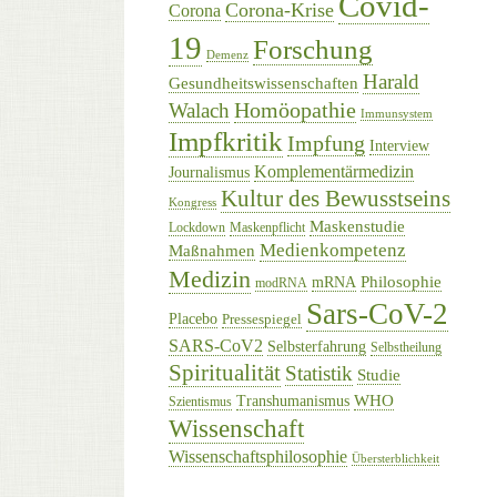
Covid-
Corona-Krise
Corona
19
Forschung
Demenz
Harald
Gesundheitswissenschaften
Homöopathie
Walach
Immunsystem
Impfkritik
Impfung
Interview
Komplementärmedizin
Journalismus
Kultur des Bewusstseins
Kongress
Maskenstudie
Lockdown
Maskenpflicht
Medienkompetenz
Maßnahmen
Medizin
Philosophie
mRNA
modRNA
Sars-CoV-2
Placebo
Pressespiegel
SARS-CoV2
Selbsterfahrung
Selbstheilung
Spiritualität
Statistik
Studie
WHO
Transhumanismus
Szientismus
Wissenschaft
Wissenschaftsphilosophie
Übersterblichkeit