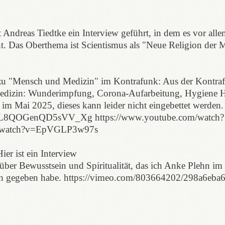
 Andreas Tiedtke ein Interview geführt, in dem es vor all
 Das Oberthema ist Scientismus als "Neue Religion der M
zu "Mensch und Medizin" im Kontrafunk: Aus der Kontra
n: Wunderimpfung, Corona-Aufarbeitung, Hygiene Hie
 im Mai 2025, dieses kann leider nicht eingebettet werden.
y8BL8QOGenQD5sVV_Xg https://www.youtube.com/watch?
m/watch?v=EpVGLP3w97s
ier ist ein Interview
er Bewusstsein und Spiritualität, das ich Anke Plehn im
n gegeben habe. https://vimeo.com/803664202/298a6eba