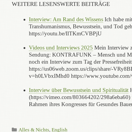
WEITERE LESENSWERTE BEITRÄGE
Interview: Am Rand des Wissens
Ich habe mit
Transhumanismus, Bewusstsein, und Tod geht.
https://youtu.be/IlTKmCVBPjU
Videos und Interviews 2025
Mein Interview 
Sendung: KONTRAFUNK – Mensch und Medizi
noch ein Interview zum Tag der Pressefreiheit
https://us06web.zoom.us/clips/share/-VR
v=h0LVbxIMhd0 https://www.youtube.co
Interview über Bewusstsein und Spiritualität
H
(https://vimeo.com/803664202/298a6eba60) üb
Rahmen ihres Kongresses für Gesundes Baue
Kategorien
Alles & Nichts
,
English