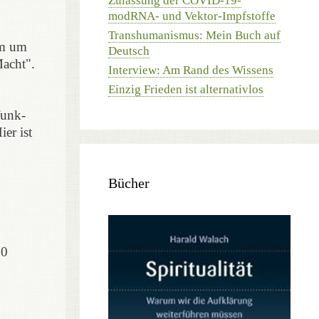
Zulassung der COVID-19-
modRNA- und Vektor-Impfstoffe
Transhumanismus: Mein Buch auf
em um
Deutsch
acht".
Interview: Am Rand des Wissens
Einzig Frieden ist alternativlos
funk-
r ist
Bücher
60