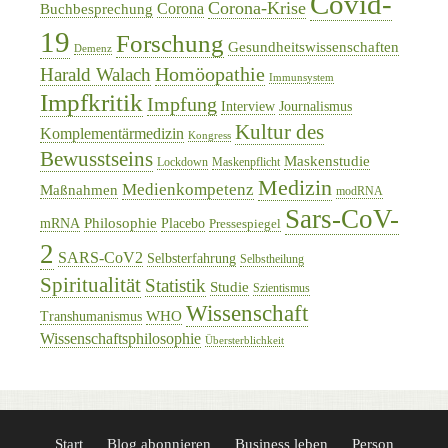
Covid-
Corona-Krise
Corona
Buchbesprechung
19
Forschung
Gesundheitswissenschaften
Demenz
Homöopathie
Harald Walach
Immunsystem
Impfkritik
Impfung
Interview
Journalismus
Kultur des
Komplementärmedizin
Kongress
Bewusstseins
Maskenstudie
Lockdown
Maskenpflicht
Medizin
Medienkompetenz
Maßnahmen
modRNA
Sars-CoV-
Philosophie
mRNA
Placebo
Pressespiegel
2
SARS-CoV2
Selbsterfahrung
Selbstheilung
Spiritualität
Statistik
Studie
Szientismus
Wissenschaft
WHO
Transhumanismus
Wissenschaftsphilosophie
Übersterblichkeit
Start
Blog abonnieren
Business leben
Person