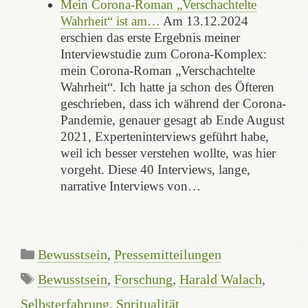
Mein Corona-Roman „Verschachtelte
Wahrheit“ ist am…
Am 13.12.2024
erschien das erste Ergebnis meiner
Interviewstudie zum Corona-Komplex:
mein Corona-Roman „Verschachtelte
Wahrheit“. Ich hatte ja schon des Öfteren
geschrieben, dass ich während der Corona-
Pandemie, genauer gesagt ab Ende August
2021, Experteninterviews geführt habe,
weil ich besser verstehen wollte, was hier
vorgeht. Diese 40 Interviews, lange,
narrative Interviews von…
Kategorien
Bewusstsein
,
Pressemitteilungen
Schlagwörter
Bewusstsein
,
Forschung
,
Harald Walach
,
Selbsterfahrung
,
Spritualität