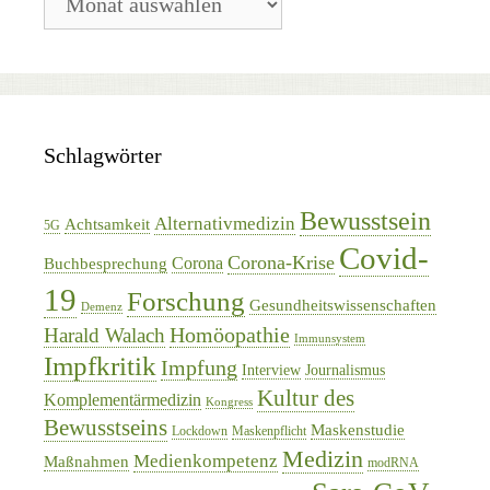
Archiv
Schlagwörter
Bewusstsein
Alternativmedizin
Achtsamkeit
5G
Covid-
Corona-Krise
Corona
Buchbesprechung
19
Forschung
Gesundheitswissenschaften
Demenz
Homöopathie
Harald Walach
Immunsystem
Impfkritik
Impfung
Interview
Journalismus
Kultur des
Komplementärmedizin
Kongress
Bewusstseins
Maskenstudie
Lockdown
Maskenpflicht
Medizin
Medienkompetenz
Maßnahmen
modRNA