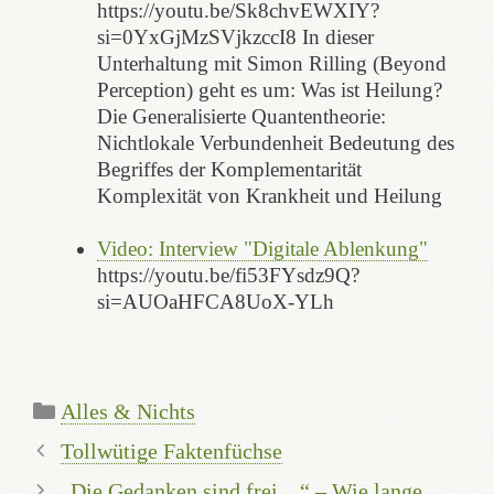
https://youtu.be/Sk8chvEWXIY?
si=0YxGjMzSVjkzccI8 In dieser
Unterhaltung mit Simon Rilling (Beyond
Perception) geht es um: Was ist Heilung?
Die Generalisierte Quantentheorie:
Nichtlokale Verbundenheit Bedeutung des
Begriffes der Komplementarität
Komplexität von Krankheit und Heilung
Video: Interview "Digitale Ablenkung"
https://youtu.be/fi53FYsdz9Q?
si=AUOaHFCA8UoX-YLh
Kategorien
Alles & Nichts
Tollwütige Faktenfüchse
„Die Gedanken sind frei…“ – Wie lange