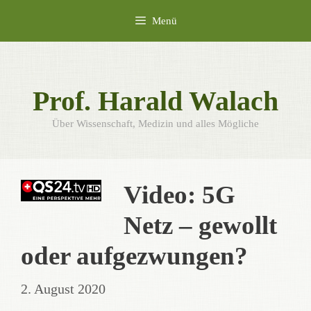
Zum
Menü
Inhalt
springen
Prof. Harald Walach
Über Wissenschaft, Medizin und alles Mögliche
Video: 5G
Netz – gewollt
oder aufgezwungen?
2. August 2020