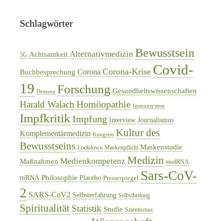
Schlagwörter
Bewusstsein
Alternativmedizin
Achtsamkeit
5G
Covid-
Corona-Krise
Corona
Buchbesprechung
19
Forschung
Gesundheitswissenschaften
Demenz
Homöopathie
Harald Walach
Immunsystem
Impfkritik
Impfung
Interview
Journalismus
Kultur des
Komplementärmedizin
Kongress
Bewusstseins
Maskenstudie
Lockdown
Maskenpflicht
Medizin
Medienkompetenz
Maßnahmen
modRNA
Sars-CoV-
Philosophie
mRNA
Placebo
Pressespiegel
2
SARS-CoV2
Selbsterfahrung
Selbstheilung
Spiritualität
Statistik
Studie
Szientismus