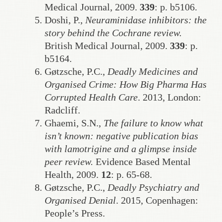
Medical Journal, 2009.
339
: p. b5106.
Doshi, P.,
Neuraminidase inhibitors: the
story behind the Cochrane review.
British Medical Journal, 2009.
339
: p.
b5164.
Gøtzsche, P.C.,
Deadly Medicines and
Organised Crime: How Big Pharma Has
Corrupted Health Care
. 2013, London:
Radcliff.
Ghaemi, S.N.,
The failure to know what
isn’t known: negative publication bias
with lamotrigine and a glimpse inside
peer review.
Evidence Based Mental
Health, 2009.
12
: p. 65-68.
Gøtzsche, P.C.,
Deadly Psychiatry and
Organised Denial
. 2015, Copenhagen:
People’s Press.