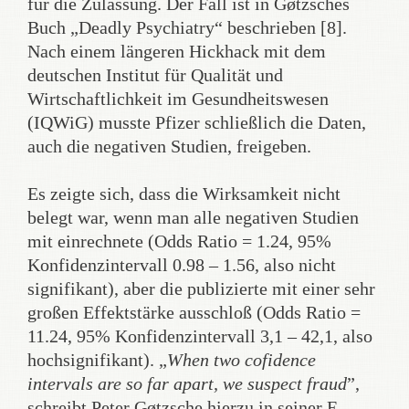
für die Zulassung. Der Fall ist in Gøtzsches
Buch „Deadly Psychiatry“ beschrieben [8].
Nach einem längeren Hickhack mit dem
deutschen Institut für Qualität und
Wirtschaftlichkeit im Gesundheitswesen
(IQWiG) musste Pfizer schließlich die Daten,
auch die negativen Studien, freigeben.
Es zeigte sich, dass die Wirksamkeit nicht
belegt war, wenn man alle negativen Studien
mit einrechnete (Odds Ratio = 1.24, 95%
Konfidenzintervall 0.98 – 1.56, also nicht
signifikant), aber die publizierte mit einer sehr
großen Effektstärke ausschloß (Odds Ratio =
11.24, 95% Konfidenzintervall 3,1 – 42,1, also
hochsignifikant). „
When two cofidence
intervals are so far apart, we suspect fraud
”,
schreibt Peter Gøtzsche hierzu in seiner E-