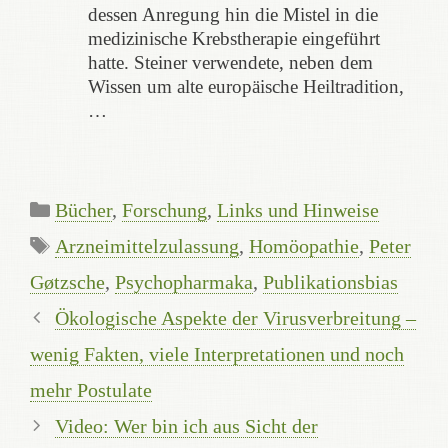
dessen Anregung hin die Mistel in die
medizinische Krebstherapie eingeführt
hatte. Steiner verwendete, neben dem
Wissen um alte europäische Heiltradition,
…
Kategorien
Bücher
,
Forschung
,
Links und Hinweise
Schlagwörter
Arzneimittelzulassung
,
Homöopathie
,
Peter
Gøtzsche
,
Psychopharmaka
,
Publikationsbias
Ökologische Aspekte der Virusverbreitung –
wenig Fakten, viele Interpretationen und noch
mehr Postulate
Video: Wer bin ich aus Sicht der