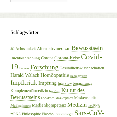
Schlagwörter
Bewusstsein
Alternativmedizin
Achtsamkeit
5G
Covid-
Corona-Krise
Corona
Buchbesprechung
19
Forschung
Gesundheitswissenschaften
Demenz
Homöopathie
Harald Walach
Immunsystem
Impfkritik
Impfung
Interview
Journalismus
Kultur des
Komplementärmedizin
Kongress
Bewusstseins
Maskenstudie
Lockdown
Maskenpflicht
Medizin
Medienkompetenz
Maßnahmen
modRNA
Sars-CoV-
Philosophie
mRNA
Placebo
Pressespiegel