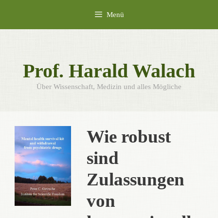
Zum
Menü
Inhalt
springen
Prof. Harald Walach
Über Wissenschaft, Medizin und alles Mögliche
Wie robust
sind
Zulassungen
von