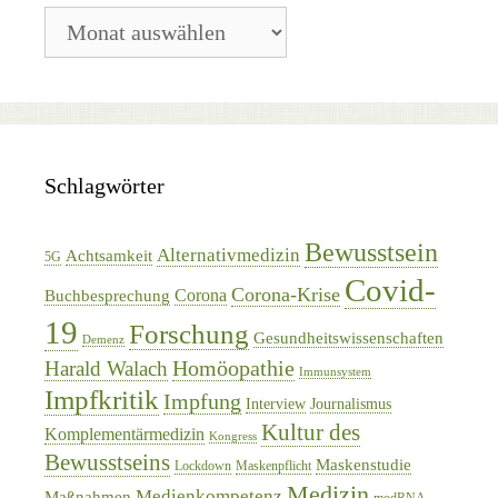
Blog-
Archiv
Schlagwörter
Bewusstsein
Alternativmedizin
Achtsamkeit
5G
Covid-
Corona-Krise
Corona
Buchbesprechung
19
Forschung
Gesundheitswissenschaften
Demenz
Homöopathie
Harald Walach
Immunsystem
Impfkritik
Impfung
Interview
Journalismus
Kultur des
Komplementärmedizin
Kongress
Bewusstseins
Maskenstudie
Lockdown
Maskenpflicht
Medizin
Medienkompetenz
Maßnahmen