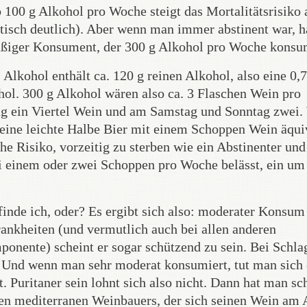
b 100 g Alkohol pro Woche steigt das Mortalitätsrisiko 
istisch deutlich). Aber wenn man immer abstinent war, h
mäßiger Konsument, der 300 g Alkohol pro Woche konsu
lkohol enthält ca. 120 g reinen Alkohol, also eine 0,7
l. 300 g Alkohol wären also ca. 3 Flaschen Wein pro
Tag ein Viertel Wein und am Samstag und Sonntag zwei.
er eine leichte Halbe Bier mit einem Schoppen Wein äqui
he Risiko, vorzeitig zu sterben wie ein Abstinenter und
 einem oder zwei Schoppen pro Woche belässt, ein um
 finde ich, oder? Es ergibt sich also: moderater Konsum
rankheiten (und vermutlich auch bei allen anderen
nente) scheint er sogar schützend zu sein. Bei Schla
h. Und wenn man sehr moderat konsumiert, tut man sich
. Puritaner sein lohnt sich also nicht. Dann hat man sc
iden mediterranen Weinbauers, der sich seinen Wein am