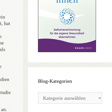
ein
t, hat
n
ne
als
e
udien
Blog-Kategorien
Studie
Blog-
Kategorien
 an.