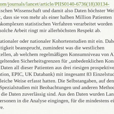
com/journals/lancet/article/PIIS0140-6736(18)30134-
nischen Wissenschaft und damit also Daten höchster We
, dass sie von mehr als einer halben Million Patienten
hkomplexen statistischen Verfahren verarbeitet worden 
solche Arbeit ringt mir allerhöchsten Respekt ab.
ationaler oder nationaler Kohortenstudien mit ein. Dah
ltigkeit beansprucht, zumindest was die westlichen
ustellen, ab welchem regelmäßigen Konsumniveau von A
al geltenden Sicherheitsgrenzen für „unbedenklichen Ko
aten all dieser Patienten aus drei riesigen prospektiv
tion, EPIC, UK Databank) mit insgesamt 83 Einzelstu
eiche Weise erfasst hatten. Die Selbstangaben, auf den
 Spezialstudien mit Beobachtungen und anderen Metho
s die Daten zuverlässig sind. Aus den Daten wurden Lan
rsonen in die Analyse eingingen, für die mindestens ei
e.