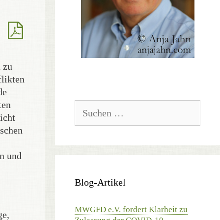
 zu
likten
de
ten
Suchen
nach:
icht
ischen
en und
Blog-Artikel
MWGFD e.V. fordert Klarheit zu
ge,