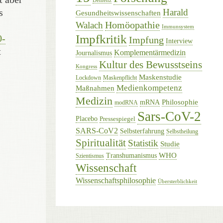
Demenz
s
Harald
Gesundheitswissenschaften
Homöopathie
Walach
Immunsystem
Impfkritik
0-
Impfung
Interview
t
Komplementärmedizin
Journalismus
Kultur des Bewusstseins
Kongress
Maskenstudie
Lockdown
Maskenpflicht
Medienkompetenz
Maßnahmen
Medizin
Philosophie
mRNA
modRNA
Sars-CoV-2
Placebo
Pressespiegel
SARS-CoV2
Selbsterfahrung
Selbstheilung
Spiritualität
Statistik
Studie
WHO
Transhumanismus
Szientismus
Wissenschaft
Wissenschaftsphilosophie
Übersterblichkeit