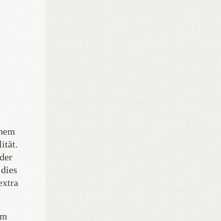
chem
ität.
 der
 dies
extra
im