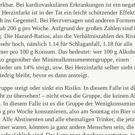
kbar. Bei kardiovaskulären Erkrankungen ist ein negat
Herzinfarkt ist in der Tat ein leicht schützender Effekt
h ins Gegenteil. Bei Herzversagen und anderen Formen
 ab 200 g pro Woche. Aufgrund der großen Zahlen sind 
ig: Die Hazard-Ratios, also die Verhältniszahlen des Ris
ehr hoch, nämlich 1.14 für Schlaganfall, 1.18 für alle
mer pro 100 g Konsum. Das bedeutet: wer 100 g Alkoho
iko gegenüber der Minimalkonsumentengruppe, einen
wieder um 14% steigt, usw. Bei Herzinfarkt selber sieht
edrig bleibt, bevor es dann ansteigt.
ppe steigt oder sinkt ein Risiko. In diesem Falle ist d
t zu übersehen! – nicht etwa die Gruppe, die keinen A
n. In diesem Falle ist es die Gruppe der Wenigkonsumier
 25 g pro Woche konsumieren, also am Sonntag ein Bier 
Alle Abstinenten und alle ehemaligen Trinker, die jetz
immer waren, könnten ja ganz andere Menschen sein, die
r schwächlich sind. Das kann man durchaus vertreten, is