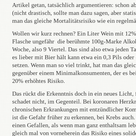
Artikel getan, tatsächlich argumentieren: schon a
(nicht drastisch, sollte man dazu sagen, aber stat
man das gleiche Mortalitätsrisiko wie ein regel
Wollen wir kurz rechnen? Ein Liter Wein mit 12% A
Flasche ungefähr die berühmte 100g-Marke Alkoho
Woche, also 9 Viertel. Das sind also etwa jeden 
es lieber mit Bier hält kann etwa ein 0,3 Pils od
setzen. Wenn man so viel trinkt, hat man das gleic
gegenüber einem Minimalkonsumenten, der es bei
20% erhöhtes Risiko.
Das rückt die Erkenntnis doch in ein neues Licht,
schadet nicht, im Gegenteil. Bei koronaren Herzk
chronischen Erkrankungen mit entzündlicher Kompo
ist die Gefahr früher zu erkennen, bei Krebs auc
einen Gefallen, als wenn man ganz enthaltsam lebt
gleich mal von vorneherein das Risiko eines sol