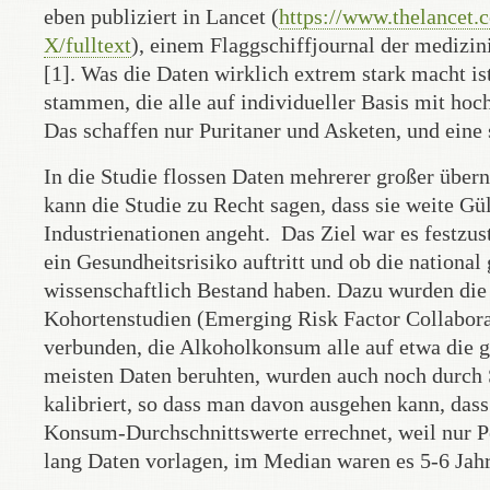
eben publiziert in Lancet (
https://www.thelancet.
X/fulltext
), einem Flaggschiffjournal der medizi
[1]. Was die Daten wirklich extrem stark macht ist
stammen, die alle auf individueller Basis mit hoc
Das schaffen nur Puritaner und Asketen, und eine 
In die Studie flossen Daten mehrerer großer übern
kann die Studie zu Recht sagen, dass sie weite Gü
Industrienationen angeht. Das Ziel war es festz
ein Gesundheitsrisiko auftritt und ob die nation
wissenschaftlich Bestand haben. Dazu wurden die D
Kohortenstudien (Emerging Risk Factor Collabora
verbunden, die Alkoholkonsum alle auf etwa die gl
meisten Daten beruhten, wurden auch noch durch
kalibriert, so dass man davon ausgehen kann, das
Konsum-Durchschnittswerte errechnet, weil nur Pe
lang Daten vorlagen, im Median waren es 5-6 Jahr