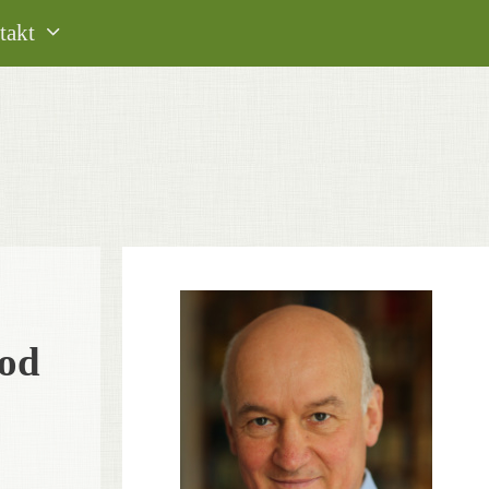
takt
ood