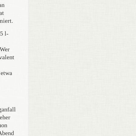
an
at
miert.
5 l-
 Wer
valent
 etwa
ganfall
 eher
hon
 Abend